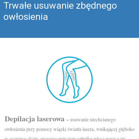
Trwałe usuwanie zbędnego
owłosienia
Depilacja laserowa
–
usuwanie niechcianego
owłosienia przy pomocy wiązki światła lasera, wnikającej głęboko
w warstwę skóry, niszcząc przy tym cebulkę włosa wraz z jej