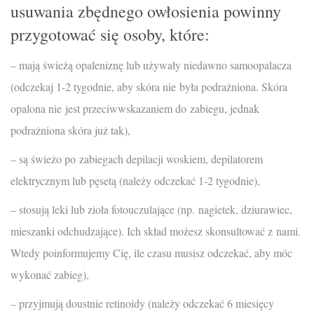
usuwania zbędnego owłosienia powinny
przygotować się osoby, które:
– m
ają
świeżą opaleniznę lub używały niedawno samoopalacza
(odczekaj 1-2 tygodnie,
aby skóra nie była podrażniona. Skóra
opalona nie jest przeciwwskazaniem do zabiegu, jednak
podrażniona skóra już tak
),
– są świeżo po zabiegach depilacji woskiem, depilatorem
elektrycznym lub pęsetą (należy odczekać 1-2 tygodnie),
– stosują leki lub zioła fotouczulające (np. nagietek, dziurawiec,
mieszanki odchudzające). Ich skład możesz skonsultować z nami.
Wtedy poinformujemy Cię, ile czasu musisz odczekać, aby móc
wykonać zabieg),
– przyjmują doustnie retinoidy (należy odczekać 6 miesięcy