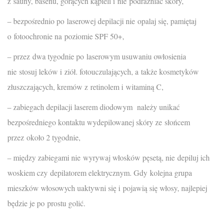
z sauny, basenu, gorących kąpieli i nie podrażniać skóry,
– bezpośrednio po laserowej depilacji nie opalaj się, pamiętaj
o fotoochronie na poziomie SPF 50+,
– przez dwa tygodnie po laserowym usuwaniu owłosienia
nie stosuj leków i ziół. fotouczulających, a także kosmetyków
złuszczających, kremów z retinolem i witaminą C,
– zabiegach depilacji laserem diodowym należy unikać
bezpośredniego kontaktu wydepilowanej skóry ze słońcem
przez około 2 tygodnie,
– między zabiegami nie wyrywaj włosków pęsetą, nie depiluj ich
woskiem czy depilatorem elektrycznym. Gdy kolejna grupa
mieszków włosowych uaktywni się i pojawią się włosy, najlepiej
będzie je po prostu golić.