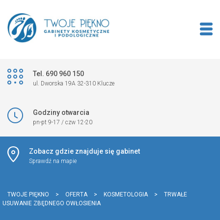
Tel. 690 960 150
ul. Dworska 19A 32-310 Klucze
Godziny otwarcia
pn-pt 9-17 / czw 12-20
Zobacz gdzie znajduje się gabinet
Sprawdź na mapie
TWOJE PIĘKNO
>
OFERTA
>
KOSMETOLOGIA
>
TRWAŁE
USUWANIE ZBĘDNEGO OWŁOSIENIA