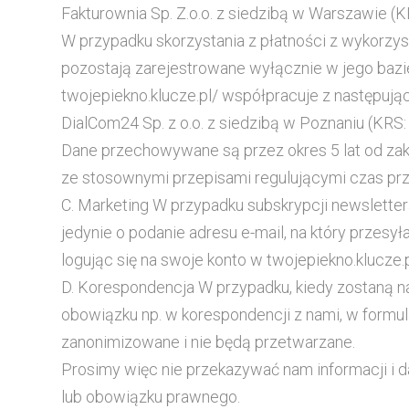
Fakturownia Sp. Z.o.o. z siedzibą w Warszawie 
W przypadku skorzystania z płatności z wykorzys
pozostają zarejestrowane wyłącznie w jego bazi
twojepiekno.klucze.pl/ współpracuje z następują
DialCom24 Sp. z o.o. z siedzibą w Poznaniu (KRS
Dane przechowywane są przez okres 5 lat od za
ze stosownymi przepisami regulującymi czas 
C. Marketing W przypadku subskrypcji newsletter
jedynie o podanie adresu e-mail, na który przesy
logując się na swoje konto w twojepiekno.klucze.p
D. Korespondencja W przypadku, kiedy zostaną n
obowiązku np. w korespondencji z nami, w formul
zanonimizowane i nie będą przetwarzane.
Prosimy więc nie przekazywać nam informacji i d
lub obowiązku prawnego.