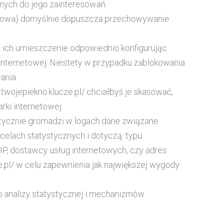
anych do jego zainteresowań.
netowa) domyślnie dopuszcza przechowywanie
 ich umieszczenie odpowiednio konfigurując
 internetowej. Niestety w przypadku zablokowania
ania.
twojepiekno.klucze.pl/ chciałbyś je skasować,
rki internetowej.
matycznie gromadzi w logach dane związane
celach statystycznych i dotyczą: typu
 IP, dostawcy usług internetowych, czy adres
e.pl/ w celu zapewnienia jak największej wygody
do analizy statystycznej i mechanizmów