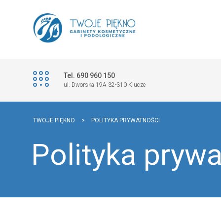
Tel. 690 960 150
ul. Dworska 19A 32-310 Klucze
TWOJE PIĘKNO
>
POLITYKA PRYWATNOŚCI
Polityka pryw