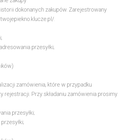
ane zakupy.
historii dokonanych zakupów. Zarejestrowany
twojepiekno.klucze.pl/.
;
aadresowania przesyłki;
ników)
lizacji zamówienia, które w przypadku
rejestracji. Przy składaniu zamówienia prosimy
ania przesyłki;
przesyłki;