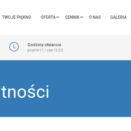
TWOJE PIĘKNO
OFERTA
CENNIK
O NAS
GALERIA
Godziny otwarcia
pn-pt 9-17 / czw 12-20
atności