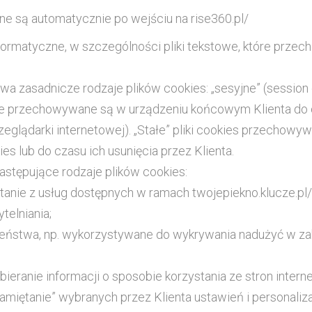
ne są automatycznie po wejściu na rise360.pl/
 informatyczne, w szczególności pliki tekstowe, które pr
 zasadnicze rodzaje plików cookies: „sesyjne” (session co
óre przechowywane są w urządzeniu końcowym Klienta do 
zeglądarki internetowej). „Stałe” pliki cookies przechow
s lub do czasu ich usunięcia przez Klienta.
astępujące rodzaje plików cookies:
stanie z usług dostępnych w ramach twojepiekno.klucze.pl/;
elniania;
czeństwa, np. wykorzystywane do wykrywania nadużyć w za
bieranie informacji o sposobie korzystania ze stron intern
pamiętanie” wybranych przez Klienta ustawień i personaliza