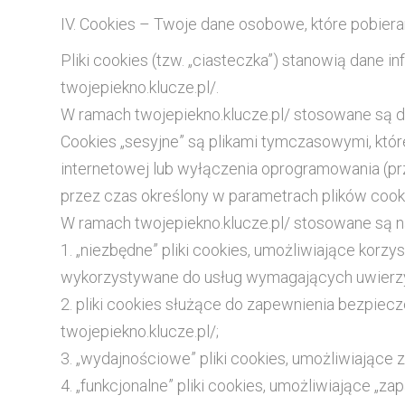
IV. Cookies – Twoje dane osobowe, które pobiera
Pliki cookies (tzw. „ciasteczka”) stanowią dane
twojepiekno.klucze.pl/.
W ramach twojepiekno.klucze.pl/ stosowane są dwa
Cookies „sesyjne” są plikami tymczasowymi, kt
internetowej lub wyłączenia oprogramowania (pr
przez czas określony w parametrach plików cookie
W ramach twojepiekno.klucze.pl/ stosowane są n
1. „niezbędne” pliki cookies, umożliwiające korzy
wykorzystywane do usług wymagających uwierzyt
2. pliki cookies służące do zapewnienia bezpie
twojepiekno.klucze.pl/;
3. „wydajnościowe” pliki cookies, umożliwiające z
4. „funkcjonalne” pliki cookies, umożliwiające „za