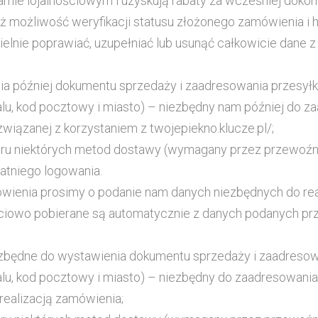
amie lojalnościowym i uzyskują rabaty za wcześniej dokon
ż możliwość weryfikacji statusu złożonego zamówienia i 
elnie poprawiać, uzupełniać lub usunąć całkowicie dane z 
ia później dokumentu sprzedaży i zaadresowania przesyłki
alu, kod pocztowy i miasto) – niezbędny nam później do z
związanej z korzystaniem z twojepiekno.klucze.pl/;
oru niektórych metod dostawy (wymagany przez przewoź
atniego logowania.
ówienia prosimy o podanie nam danych niezbędnych do rea
iowo pobierane są automatycznie z danych podanych przy 
niezbędne do wystawienia dokumentu sprzedaży i zaadresow
alu, kod pocztowy i miasto) – niezbędny do zaadresowania 
 realizacją zamówienia;