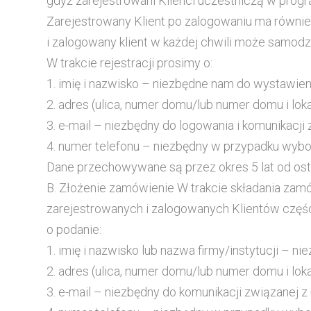
gdyż zarejestrowani Klienci uczestniczą w progr
Zarejestrowany Klient po zalogowaniu ma równie
i zalogowany klient w każdej chwili może samodzi
W trakcie rejestracji prosimy o:
1. imię i nazwisko – niezbędne nam do wystawien
2. adres (ulica, numer domu/lub numer domu i lok
3. e-mail – niezbędny do logowania i komunikacji 
4. numer telefonu – niezbędny w przypadku wyb
Dane przechowywane są przez okres 5 lat od ost
B. Złożenie zamówienie W trakcie składania zam
zarejestrowanych i zalogowanych Klientów częśc
o podanie:
1. imię i nazwisko lub nazwa firmy/instytucji – 
2. adres (ulica, numer domu/lub numer domu i lok
3. e-mail – niezbędny do komunikacji związanej z