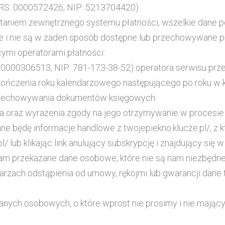
(KRS: 0000572426, NIP: 5213704420)
taniem zewnętrznego systemu płatności, wszelkie dane po
e i nie są w żaden sposób dostępne lub przechowywane pr
cymi operatorami płatności:
: 0000306513, NIP: 781-173-38-52) operatora serwisu prz
kończenia roku kalendarzowego następującego po roku w
przechowywania dokumentów księgowych.
a oraz wyrażenia zgody na jego otrzymywanie w procesie 
łane będę informacje handlowe z twojepiekno.klucze.pl/, 
l/ lub klikając link anulujący subskrypcję i znajdujący się
am przekazane dane osobowe, które nie są nam niezbędne
arzach odstąpienia od umowy, rękojmi lub gwarancji dane 
anych osobowych, o które wprost nie prosimy i nie mający