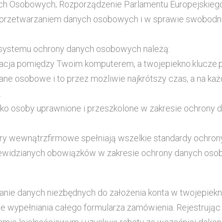
 Osobowych; Rozporządzenie Parlamentu Europejskiego i 
 przetwarzaniem danych osobowych i w sprawie swobodne
systemu ochrony danych osobowych należą:
nikacja pomiędzy Twoim komputerem, a twojepiekno.klucze.
ne osobowe i to przez możliwie najkrótszy czas, a na każ
.
ko osoby uprawnione i przeszkolone w zakresie ochrony 
dury wewnątrzfirmowe spełniają wszelkie standardy ochro
ewidzianych obowiązków w zakresie ochrony danych oso
odanie danych niezbędnych do założenia konta w twojepiekno
 wypełniania całego formularza zamówienia. Rejestrując 