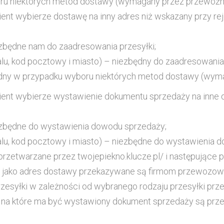
oru niektórych metod dostawy (wymagany przez przewoźn
ent wybierze dostawę na inny adres niż wskazany przy rej
niezbędne nam do zaadresowania przesyłki;
alu, kod pocztowy i miasto) – niezbędny do zaadresowania 
zbędny w przypadku wyboru niektórych metod dostawy (wy
ient wybierze wystawienie dokumentu sprzedaży na inne dan
niezbędne do wystawienia dowodu sprzedaży;
kalu, kod pocztowy i miasto) – niezbędne do wystawienia 
przetwarzane przez twojepiekno.klucze.pl/ i następujące 
azane jako adres dostawy przekazywane są firmom przewoz
esyłki w zależności od wybranego rodzaju przesyłki prz
ane na które ma być wystawiony dokument sprzedaży są p