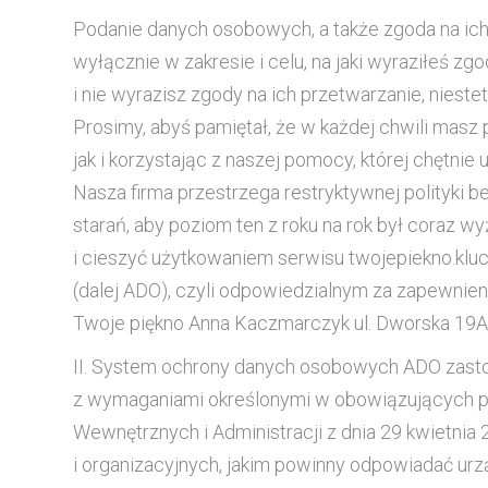
Podanie danych osobowych, a także zgoda na ic
wyłącznie w zakresie i celu, na jaki wyraziłeś 
i nie wyrazisz zgody na ich przetwarzanie, nies
Prosimy, abyś pamiętał, że w każdej chwili masz
jak i korzystając z naszej pomocy, której chętnie 
Nasza firma przestrzega restryktywnej polityk
starań, aby poziom ten z roku na rok był coraz w
i cieszyć użytkowaniem serwisu twojepiekno.klu
(dalej ADO), czyli odpowiedzialnym za zapewni
Twoje piękno Anna Kaczmarczyk ul. Dworska 1
II. System ochrony danych osobowych ADO zasto
z wymaganiami określonymi w obowiązujących pr
Wewnętrznych i Administracji z dnia 29 kwietni
i organizacyjnych, jakim powinny odpowiadać urz