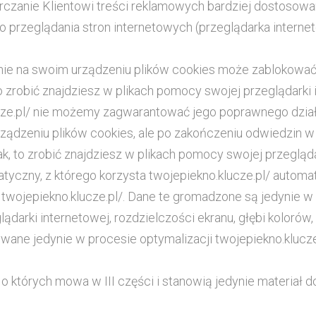
tarczanie Klientowi treści reklamowych bardziej dostosow
 przeglądania stron internetowych (przeglądarka inter
nie na swoim urządzeniu plików cookies może zablokować
to zrobić znajdziesz w plikach pomocy swojej przeglądarki
cze.pl/ nie możemy zagwarantować jego poprawnego dział
ządzeniu plików cookies, ale po zakończeniu odwiedzin w 
ak, to zrobić znajdziesz w plikach pomocy swojej przegląda
matyczny, z którego korzysta twojepiekno.klucze.pl/ auto
 twojepiekno.klucze.pl/. Dane te gromadzone są jedynie w 
ądarki internetowej, rozdzielczości ekranu, głębi kolorów,
ywane jedynie w procesie optymalizacji twojepiekno.klucz
o których mowa w III części i stanowią jedynie materiał 