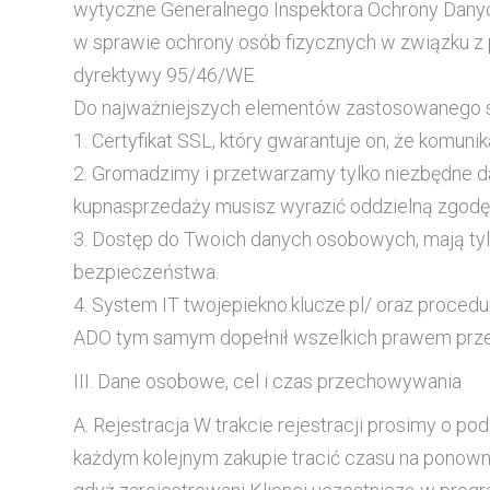
wytyczne Generalnego Inspektora Ochrony Danych
w sprawie ochrony osób fizycznych w związku z
dyrektywy 95/46/WE.
Do najważniejszych elementów zastosowanego 
1. Certyfikat SSL, który gwarantuje on, że komu
2. Gromadzimy i przetwarzamy tylko niezbędne da
kupnasprzedaży musisz wyrazić oddzielną zgodę
3. Dostęp do Twoich danych osobowych, mają tyl
bezpieczeństwa.
4. System IT twojepiekno.klucze.pl/ oraz proce
ADO tym samym dopełnił wszelkich prawem prz
III. Dane osobowe, cel i czas przechowywania
A. Rejestracja W trakcie rejestracji prosimy o p
każdym kolejnym zakupie tracić czasu na ponowne