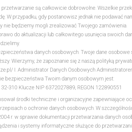
h przetwarzanie są całkowicie dobrowolne. Wszelkie pr
zgodę. W przypadku, gdy postanowisz jednak nie podawać n
tety nie będziemy mogli zrealizować Twojego zamówienia.
 prawo do aktualizacji lub całkowitego usunięcia swoich 
udzielimy.
i bezpieczeństwa danych osobowych. Twoje dane osobowe 
yższy. Wierzymy, że zapoznanie się z naszą polityką prywa
cze.pl/ I. Administrator Danych Osobowych Administrator
enie bezpieczeństwa Twoim danym osobowym jest:
9A 32-310 Klucze NIP 6372027889, REGON 122890551
sował środki techniczne i organizacyjne zapewniające 
zepisach o ochronie danych osobowych. W szczególności
a 2004 r. w sprawie dokumentacji przetwarzania danych o
ądzenia i systemy informatyczne służące do przetwarzani