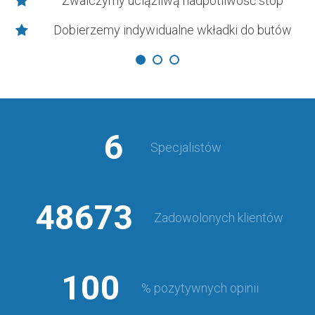
Zwalczymy uciążliwą nadpotliwość stóp
Dobierzemy indywidualne wkładki do butów
6
Specjalistów
48673
Zadowolonych klientów
100
% pozytywnych opinii