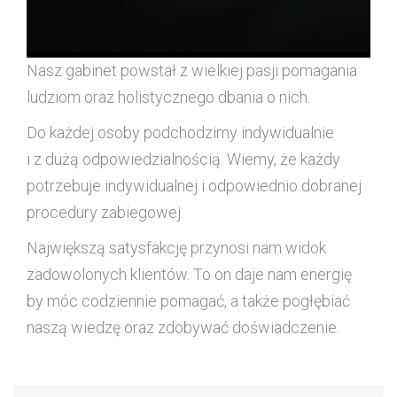
Nasz gabinet powstał z wielkiej pasji pomagania
ludziom oraz holistycznego dbania o nich.
Do każdej osoby podchodzimy indywidualnie
i z dużą odpowiedzialnością. Wiemy, że każdy
potrzebuje indywidualnej i odpowiednio dobranej
procedury zabiegowej.
Największą satysfakcję przynosi nam widok
zadowolonych klientów. To on daje nam energię
by móc codziennie pomagać, a także pogłębiać
naszą wiedzę oraz zdobywać doświadczenie.